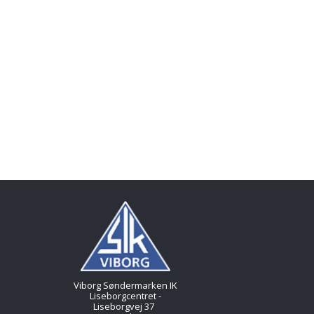
Viborg Søndermarken IK
Liseborgcentret -
Liseborgvej 37