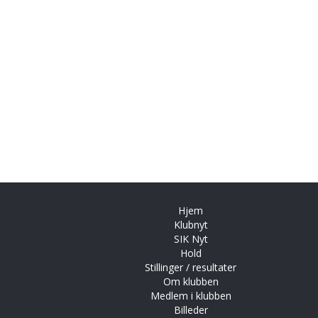
Hjem
Klubnyt
SIK Nyt
Hold
Stillinger / resultater
Om klubben
Medlem i klubben
Billeder