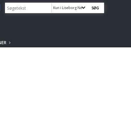
Kun i Liseborg News
NER