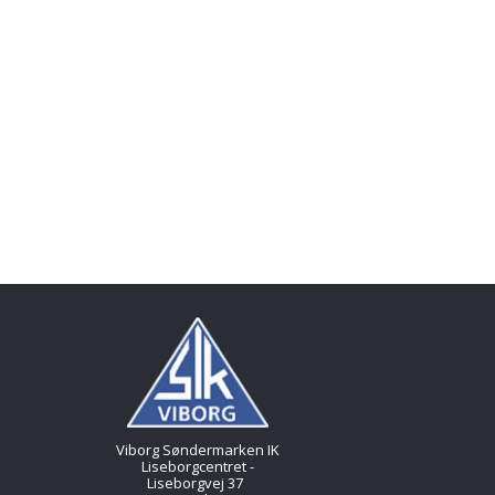
Viborg Søndermarken IK
Liseborgcentret -
Liseborgvej 37