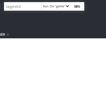
Kun i De "gamle"
NER