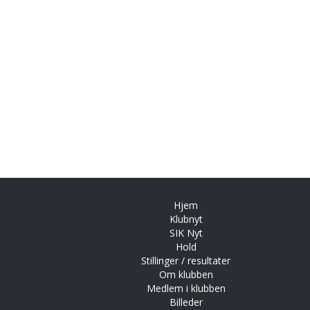
Hjem
Klubnyt
SIK Nyt
Hold
Stillinger / resultater
Om klubben
Medlem i klubben
Billeder